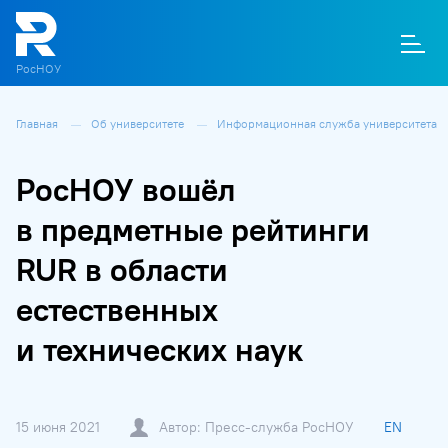
РосНОУ
Главная
Об университете
Информационная служба университета
О
П
Д
Т
М
К
РосНОУ вошёл
в предметные рейтинги
RUR в области
естественных
и технических наук
15 июня 2021
Автор: Пресс-служба РосНОУ
EN