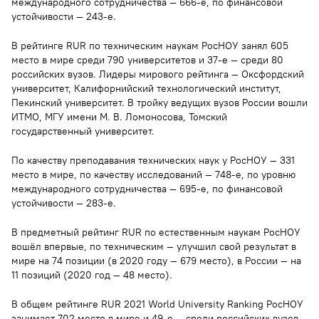
международного сотрудничества — 666-е, по финансовой
устойчивости — 243-е.
В рейтинге RUR по техническим наукам РосНОУ занял 605
место в мире среди 790 университетов и 37-е — среди 80
российских вузов. Лидеры мирового рейтинга — Оксфордский
университет, Калифорнийский технологический институт,
Пекинский университет. В тройку ведущих вузов России вошли
ИТМО, МГУ имени М. В. Ломоносова, Томский
государственный университет.
По качеству преподавания технических наук у РосНОУ — 331
место в мире, по качеству исследований — 748-е, по уровню
международного сотрудничества — 695-е, по финансовой
устойчивости — 283-е.
В предметный рейтинг RUR по естественным наукам РосНОУ
вошёл впервые, по техническим — улучшил свой результат в
мире на 74 позиции (в 2020 году — 679 место), в России — на
11 позиций (2020 год — 48 место).
В общем рейтинге RUR 2021 World University Ranking РосНОУ
занимает 702 место в мире и 49-е — среди российских вузов