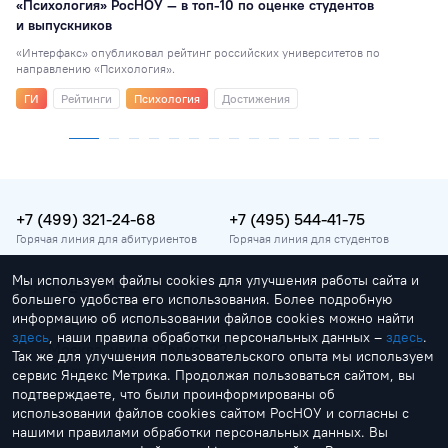
«Психология» РосНОУ — в топ-10 по оценке студентов
и выпускников
«Интерфакс» опубликовал рейтинг российских университетов по
направлению «Психология».
ГИ
Рейтинги
Психология
Достижения
+7 (499) 321-24-68
+7 (495) 544-41-75
Горячая линия для абитуриентов
Горячая линия для студентов
Мы используем файлы cookies для улучшения работы сайта и
vopros@rosnou.ru
большего удобства его использования. Более подробную
Горячая линия для абитуриентов
информацию об использовании файлов cookies можно найти
здесь
, наши правила обработки персональных данных –
здесь
.
Москва, улица Радио, 22
Так же для улучшения пользовательского опыта мы используем
Главный корпус
сервис Яндекс Метрика. Продолжая пользоваться сайтом, вы
подтверждаете, что были проинформированы об
использовании файлов cookies сайтом РосНОУ и согласны с
нашими правилами обработки персональных данных. Вы