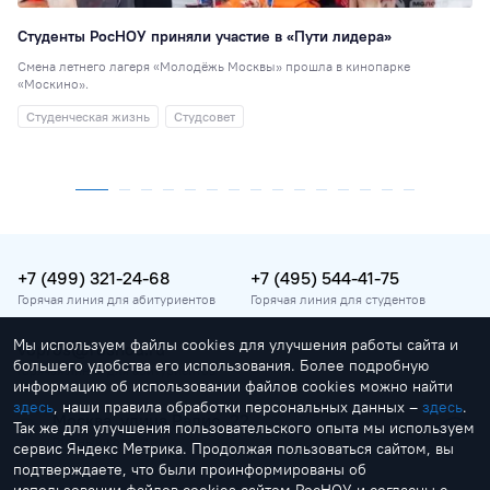
Студенты РосНОУ приняли участие в «Пути лидера»
Смена летнего лагеря «Молодёжь Москвы» прошла в кинопарке
«Москино».
Студенческая жизнь
Студсовет
+7 (499) 321-24-68
+7 (495) 544-41-75
Горячая линия для абитуриентов
Горячая линия для студентов
Мы используем файлы cookies для улучшения работы сайта и
vopros@rosnou.ru
большего удобства его использования. Более подробную
Горячая линия для абитуриентов
информацию об использовании файлов cookies можно найти
здесь
, наши правила обработки персональных данных –
здесь
.
Москва, улица Радио, 22
Так же для улучшения пользовательского опыта мы используем
Главный корпус
сервис Яндекс Метрика. Продолжая пользоваться сайтом, вы
подтверждаете, что были проинформированы об