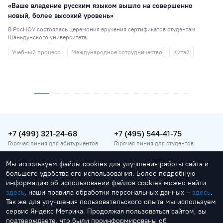
«Ваше владение русским языком вышло на совершенно
новый, более высокий уровень»
В РосНОУ состоялась церемония вручения сертификатов студентам
Шаньдунского университета.
Учебный процесс
Международное сотрудничество
Китай
+7 (499) 321-24-68
+7 (495) 544-41-75
Горячая линия для абитуриентов
Горячая линия для студентов
Мы используем файлы cookies для улучшения работы сайта и
vopros@rosnou.ru
большего удобства его использования. Более подробную
Горячая линия для абитуриентов
информацию об использовании файлов cookies можно найти
здесь
, наши правила обработки персональных данных –
здесь
.
Москва, улица Радио, 22
Так же для улучшения пользовательского опыта мы используем
Главный корпус
сервис Яндекс Метрика. Продолжая пользоваться сайтом, вы
подтверждаете, что были проинформированы об