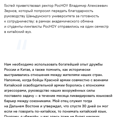
Гостей приветствовал ректор РосНОУ Владимир Алексеевич
Зернов, который попросил передать благодарность
руководству Шаньдунского университета за готовность
к сотрудничеству: в рамках академического обмена
и студенты-лингвисты РосНОУ отправились на один семестр
в китайский вуз.
Нам необходимо использовать богатейший опыт дружбы
России и Китая, а также помнить, как исторически
выстраивались отношения между жителями наших стран.
Напомню, когда бойцы Красной армии совместно с воинами
Китайской освободительной армии боролись с японскими
агрессорами, руководство наших вооружённых силы
поставило задачу — в течение месяца ликвидировать языковой
барьер между союзниками. Мой отец служил тогда
на Дальнем Востоке и утверждал, что спустя 30 дней он мог
если не говорить по-китайски, то понимать китайский язык.
Поэтому, я убеждён, у вас здесь тоже не будет никаких