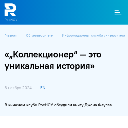
РосНОУ
Главная
Об университете
Информационная служба университета
О
П
Д
Т
М
К
«„Коллекционер“ — это
уникальная история»
8 ноября 2024
EN
В книжном клубе РосНОУ обсудили книгу Джона Фаулза.