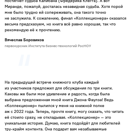
постигнет судьба Калибана (Фредерика Клегга). А вот
Миранде, пожалуй, досталась незавидная судьба. Хотя порой
мне было трудно ей сопереживать, она такого точно
не заслужила. К сожалению, финал «Коллекционера» оказался
весьма предсказуем, но книга всё равно хорошая, так что
рекомендую её к прочтению.
Вячеслав Боровиков
первокурсник Института бизнес-технологий РосНОУ
На предыдущей встрече книжного клуба каждый
из участников предложил для обсуждения по три книги.
Каковы же были мои удивление и радость, когда была
выбрана предложенная мной книга Джона Фаулза! Ведь
«Коллекционер» пылился у меня на книжной полке
аж с 2022 года. Теперь, прочтя книгу, могу сказать, что читать
её стоило сразу, не откладывая. «Коллекционер» — это
уникальная история. Думаю, книга подойдёт для любителей
тру-крайм контента. Она подарит вам незабываемые