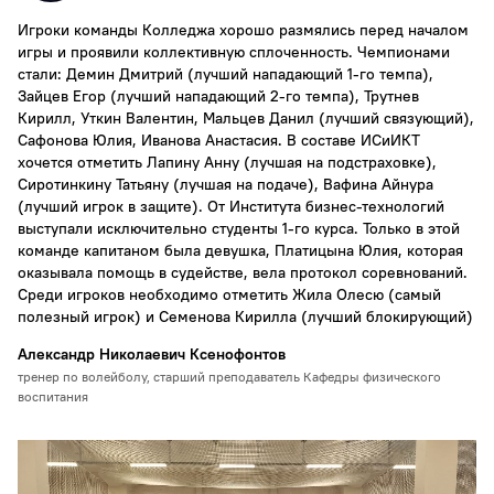
Игроки команды Колледжа хорошо размялись перед началом
игры и проявили коллективную сплоченность. Чемпионами
стали: Демин Дмитрий (лучший нападающий 1-го темпа),
Зайцев Егор (лучший нападающий 2-го темпа), Трутнев
Кирилл, Уткин Валентин, Мальцев Данил (лучший связующий),
Сафонова Юлия, Иванова Анастасия. В составе ИСиИКТ
хочется отметить Лапину Анну (лучшая на подстраховке),
Сиротинкину Татьяну (лучшая на подаче), Вафина Айнура
(лучший игрок в защите). От Института бизнес-технологий
выступали исключительно студенты 1-го курса. Только в этой
команде капитаном была девушка, Платицына Юлия, которая
оказывала помощь в судействе, вела протокол соревнований.
Среди игроков необходимо отметить Жила Олесю (самый
полезный игрок) и Семенова Кирилла (лучший блокирующий)
Александр Николаевич Ксенофонтов
тренер по волейболу, старший преподаватель Кафедры физического
воспитания