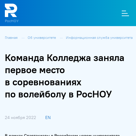
РосНОУ
Главная
Об университете
Информационная служба университета
О
П
Д
Т
М
К
Команда Колледжа заняла
первое место
в соревнованиях
по волейболу в РосНОУ
24 ноября 2022
EN
В рамках Спартакиады в Российском новом университете