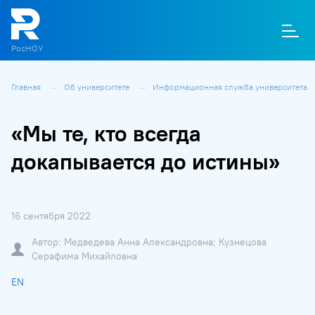
РосНОУ
Главная
Об университете
Информационная служба университета
О
П
Д
Т
М
К
«Мы те, кто всегда
докапывается до истины»
16 сентября 2022
Автор: Медведева Анна Александровна; Кузнецова
Серафима Михайловна
EN