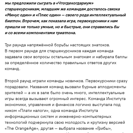
мы предложили сыграть в «Чтогдекогдариум»
старшекурсникам, младшим же командам досталось связка
«Минус один» и «Плюс один» — своего рода интеллектуальный
биатлон. Впрочем, как показала игра, первокурсники к нам
пришли не только умные, но и быстрые, они справились бы
и со всеми компонентами триатлона.
Три раунда напряжённой борьбы настоящих знатоков.
В первом раунде для старшекурсников каждая команда
задавала свои вопросы остальным знатокам и набирала баллы
за определённое количество правильных ответов других
команд.
Второй раунд играли команды новичков. Первокурсники сразу
порадовали. Названия команд вызвали бурные аплодисменты
зрителей — а их в зале было очень много, интеллектуальные
игры всегда вызывают огромный интерес. Команда Института
экономики, управления и финансов логично выступала под
ником «Плати налоги», одна команда Института
информационных систем и инженерно-компьютерных
технологий подчеркнула свою молодость и крутизну версией
«The OrangeAge», другая — выбрала название «Грибы»,