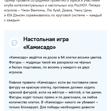
Турнир провели сотрудники проектного офиса и участники
клуба интеллектуальных и настольных игр РосНОУ. Пятеро
игроков — Чжэн Ванминь, Лю Хуэй, Диана, Чжоу Цинь
и Юй Дэнсян соревновались по круговой системе — каждый
с каждым.
Настольная игра
«Камисадо»
«Камисадо» ведётся на доске в 64 клетки восьми цветов.
Фигуры — мудрецы такой же раскраски на чёрных
и белых подставках, по восемь у каждого из двух
игроков.
Главное правило «Камисадо»: если вы поставили свою
фигуру на красную клетку, противник должен ходить
красной фигурой, если на жёлтую — жёлтой, и так далее.
Фигуры ходят только прямо и по диагонали, на любое
количество клеток. В «Камисадо» никого не убивают —
только блокируют. Для победы необходимо довести