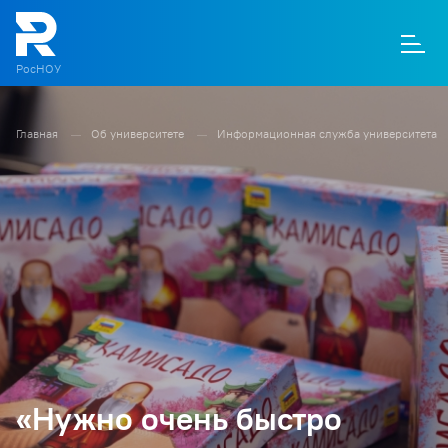
РосНОУ
Главная
Об университете
Информационная служба университета
О
П
Д
Т
М
К
«Нужно очень быстро