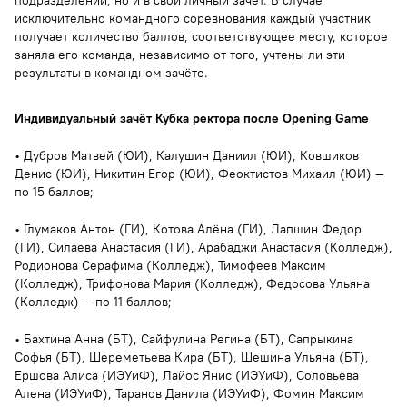
подразделений, но и в свой личный зачёт. В случае
исключительно командного соревнования каждый участник
получает количество баллов, соответствующее месту, которое
заняла его команда, независимо от того, учтены ли эти
результаты в командном зачёте.
Индивидуальный зачёт Кубка ректора после Opening Game
• Дубров Матвей (ЮИ), Калушин Даниил (ЮИ), Ковшиков
Денис (ЮИ), Никитин Егор (ЮИ), Феоктистов Михаил (ЮИ) —
по 15 баллов;
• Глумаков Антон (ГИ), Котова Алёна (ГИ), Лапшин Федор
(ГИ), Силаева Анастасия (ГИ), Арабаджи Анастасия (Колледж),
Родионова Серафима (Колледж), Тимофеев Максим
(Колледж), Трифонова Мария (Колледж), Федосова Ульяна
(Колледж) — по 11 баллов;
• Бахтина Анна (БТ), Сайфулина Регина (БТ), Сапрыкина
Софья (БТ), Шереметьева Кира (БТ), Шешина Ульяна (БТ),
Ершова Алиса (ИЭУиФ), Лайос Янис (ИЭУиФ), Соловьева
Алена (ИЭУиФ), Таранов Данила (ИЭУиФ), Фомин Максим