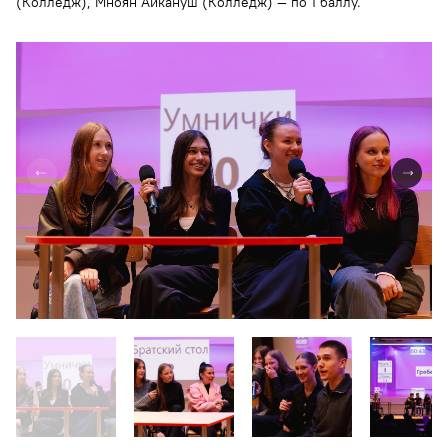
(Колледж), Мноян Айкануш (Колледж) — по 1 баллу.