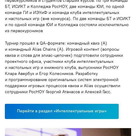
первокурсников и студентов старших курсов: по три команды
БТ, ИСИКТ и Колледжа РосНОУ, две команды ЮИ, по одной
команде ГИ и ИЭУиФ и команда клуба интеллектуальных
и настольных игр (вне конкурса). По две команды БТ и ИСИКТ
и по одной команде ЮИ и Колледжа состояли исключительно
из первокурсников
Турнир прошёл в QA-формате: командный квиз (A)
и командный Alias Chains (A). Игровой контент (вопросы
квиза и слова для элиас-цепочек) подготовили сотрудники
проектного офиса, участники клуба интеллектуальных
и настольных игр и книжного клуба, выпускники РосНОУ
Клара Авербух и Егор Колесников. Разработку
и программирование оригинальных систем электронной
поддержки игровых процессов квиза и Alias осуществили
сотрудники РосНОУ Георгий Атанасов и Алексей Гасс.
Перейти в раздел «Интеллектуальные игры»