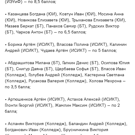
(ИЭУиФ) — по 8,5 баллов;
• Казанцева Богдана (ЮИ), Ковтун Иван (ЮИ), Мосина Анна
(ЮИ), Новикова Елизавета (ЮИ), Трыханова Елизавета (ЮИ),
Мазаев Беркат (БТ), Панахов Самир (БТ), Рудских Виктор
(БТ), Чарков Антон (БТ) — по 6,5 баллов;
• Борика Артëм (ИСИКТ), Власова Полина (ИСИКТ), Калинин
Андрей (ИСИКТ), Чудаев Артём (ИСИКТ) — по 5 баллов;
• Абдрашитова Милана (БТ), Галкин Денис (БТ), Осипова Юлия
(БТ), Снигур Даяна (БТ), Щербаева Софья (БТ), Власов Иван
(Колледж), Голубев Андрей (Колледж), Кастерина Светлана
(Колледж), Русакова Валерия (Колледж), Холова Мехрона —
по 3,5 балла;
• Артюшенков Артём (ИСИКТ), Астахов Алексей (ИСИКТ),
Глонти Георгий (ИСИКТ), Жамлин Максим (ИСИКТ) — по 2
балла;
• Асланян Виктория (Колледж), Баландин Андрей (Колледж),
Богданович Иван (Колледж), Брусничкина Виктория