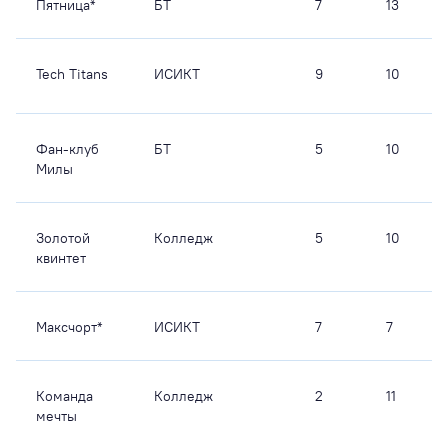
Пятница*
БТ
7
13
Tech Titans
ИСИКТ
9
10
Фан-клуб
БТ
5
10
Милы
Золотой
Колледж
5
10
квинтет
Максчорт*
ИСИКТ
7
7
Команда
Колледж
2
11
мечты