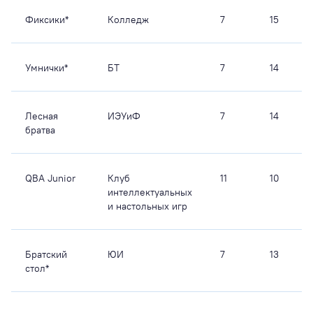
Фиксики*
Колледж
7
15
Умнички*
БТ
7
14
Лесная
ИЭУиФ
7
14
братва
QBA Junior
Клуб
11
10
интеллектуальных
и настольных игр
Братский
ЮИ
7
13
стол*