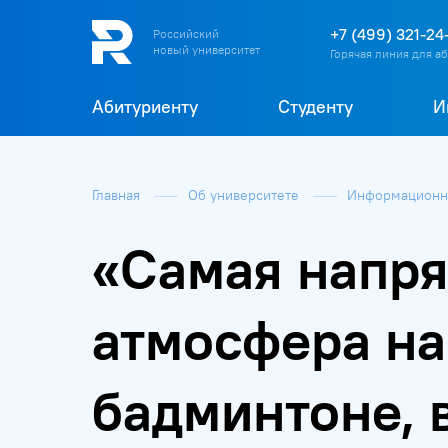
+7 (499) 321-24
Российский
новый университет
Горячая линия для а
Абитуриенту
Студенту
И
Главная
Об университете
Информационна
«Самая напря
атмосфера на
бадминтоне, 