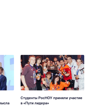
Студенты РосНОУ приняли участие
«Без дол
мысла
в «Пути лидера»
посмотр