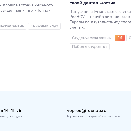
своей деятельности»
У прошла встреча книжного
освящённая книге «Ночной
Выпускница Гуманитарного инст
РосНОУ — призёр чемпионатов 
Европы по пауэрлифтингу спор
ческая жизнь
Книжный клуб
слепых.
Студенческая жизнь
ГИ
С
Победы студентов
 544-41-75
vopros@rosnou.ru
ния для студентов
Горячая линия для абитуриентов