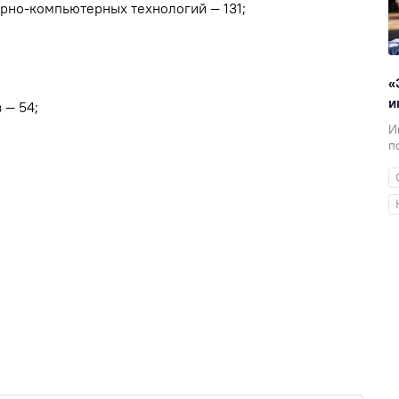
рно-компьютерных технологий — 131;
«
и
 — 54;
И
п