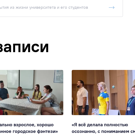
тия из жизни университета и его студентов
записи
ально взрослое, хорошо
«Я всё делала полностью
нное городское фэнтези»
осознанно, с пониманием с