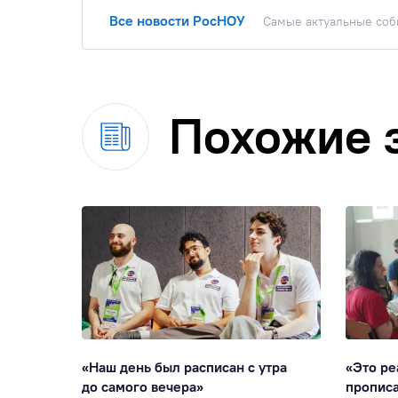
Все новости РосНОУ
Самые актуальные собы
Похожие 
ое
«Наш день был расписан с утра
«Это ре
 о том,
до самого вечера»
прописа