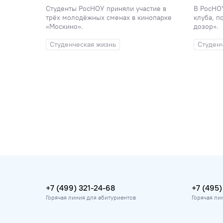
Студенты РосНОУ приняли участие в
В РосНО
трёх молодёжных сменах в кинопарке
клуба, п
удили
«Москино».
дозор».
.
Студенческая жизнь
Студен
ый клуб
+7 (499) 321-24-68
+7 (495)
Горячая линия для абитуриентов
Горячая ли