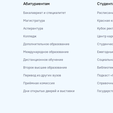
Абитуриентам
Студент
Бакалавриат и специалитет
Расписан
Магистратура
Красная к
Аспирантура
Кубок рек
Колледж
Центр кар
Дополнительное образование
Студенче
Международное образование
Ежегодны
Дистанционное обучение
Социальна
Второе высшее образование
Библиоте
Перевод из других вузов
Подкаст «
Приёмная комиссия
Справочни
Дни открытых дверей и выставки
Государст