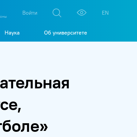
М
К
Войти
EN
фоны
Наука
Об университете
ательная
се,
тболе»