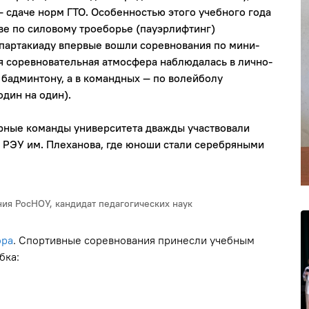
— сдаче норм ГТО. Особенностью этого учебного года
ве по силовому троеборье (пауэрлифтинг)
в спартакиаду впервые вошли соревнования по мини-
 соревновательная атмосфера наблюдалась в лично-
 бадминтону, а в командных — по волейболу
один на один).
борные команды университета дважды участвовали
а РЭУ им. Плеханова, где юноши стали серебряными
ия РосНОУ, кандидат педагогических наук
ора
. Спортивные соревнования принесли учебным
бка: