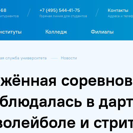
О
П
Д
Т
-68
+7 (495) 544-41-75
Контакты
битуриентов
Горячая линия для студентов
Адреса и теле
нституты
Колледж
Филиалы
я служба университета
Новости
жённая соревнов
блюдалась в дарт
волейболе и стри