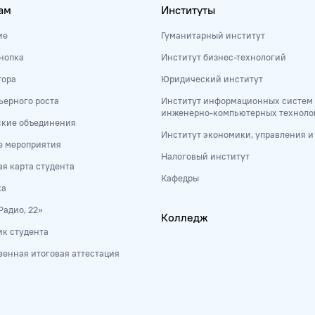
ам
Институты
ие
Гуманитарный институт
нопка
Институт бизнес-технологий
тора
Юридический институт
ьерного роста
Институт информационных систем
инженерно-компьютерных техноло
ские объединения
Институт экономики, управления 
е мероприятия
Налоговый институт
я карта студента
Кафедры
ка
Радио, 22»
Колледж
к студента
венная итоговая аттестация