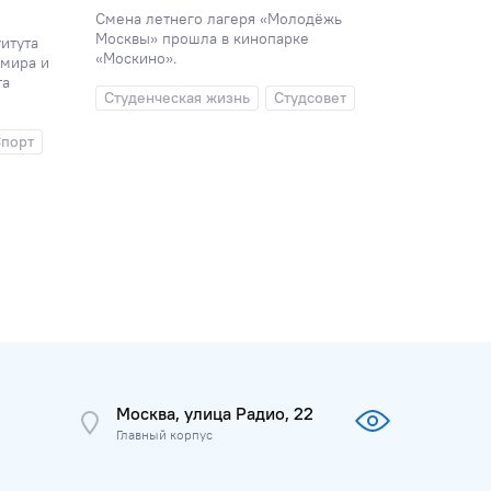
Смена летнего лагеря «Молодёжь
Китайски
Москвы» прошла в кинопарке
на экскур
итута
«Москино».
мира и
Студенч
та
Студенческая жизнь
Студсовет
Междуна
порт
Экскурс
Москва, улица Радио, 22
Главный корпус