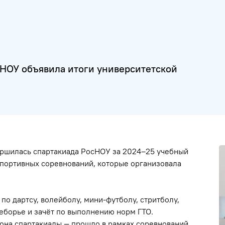
НОУ объявила итоги университетской
ершилась спартакиада РосНОУ за 2024–25 учебный
 спортивных соревнований, которые организовала
по дартсу, волейболу, мини-футболу, стритболу,
оеборье и зачёт по выполнению норм ГТО.
она спартакиады — прошло в рамках соревнований