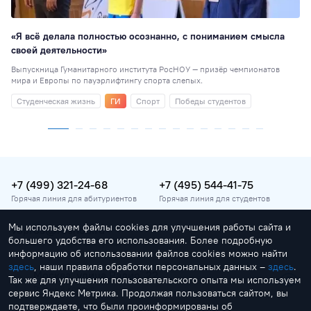
«Я всё делала полностью осознанно, с пониманием смысла
своей деятельности»
Выпускница Гуманитарного института РосНОУ — призёр чемпионатов
мира и Европы по пауэрлифтингу спорта слепых.
Студенческая жизнь
ГИ
Спорт
Победы студентов
+7 (499) 321-24-68
+7 (495) 544-41-75
Горячая линия для абитуриентов
Горячая линия для студентов
Мы используем файлы cookies для улучшения работы сайта и
vopros@rosnou.ru
большего удобства его использования. Более подробную
Горячая линия для абитуриентов
информацию об использовании файлов cookies можно найти
здесь
, наши правила обработки персональных данных –
здесь
.
Москва, улица Радио, 22
Так же для улучшения пользовательского опыта мы используем
Главный корпус
сервис Яндекс Метрика. Продолжая пользоваться сайтом, вы
подтверждаете, что были проинформированы об