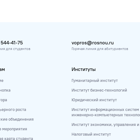
 544-41-75
vopros@rosnou.ru
ния для студентов
Горячая линия для абитуриентов
ам
Институты
ие
Гуманитарный институт
нопка
Институт бизнес-технологий
тора
Юридический институт
ьерного роста
Институт информационных систем
инженерно-компьютерных техноло
ские объединения
Институт экономики, управления 
е мероприятия
Налоговый институт
я карта студента