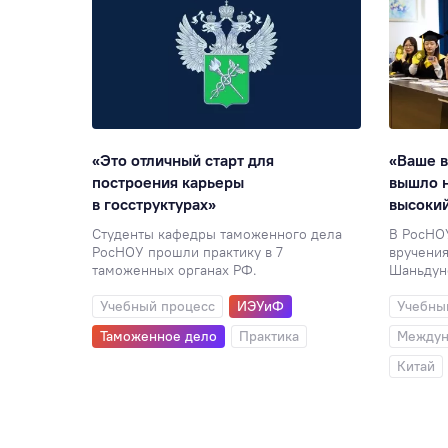
«Это отличный старт для
«Ваше 
ологи,
построения карьеры
вышло н
ормирует
в госструктурах»
высокий
сии»
Студенты кафедры таможенного дела
В РосНО
РосНОУ прошли практику в 7
вручения
ыездное
таможенных органах РФ.
Шаньдунс
Учебный процесс
ИЭУиФ
Учебны
Таможенное дело
Практика
Междун
Китай