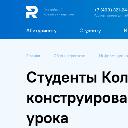
+7 (499) 321-24
Российский
новый университет
Горячая линия для а
Абитуриенту
Студенту
И
Главная
Об университете
Информационна
Студенты Ко
конструирова
урока