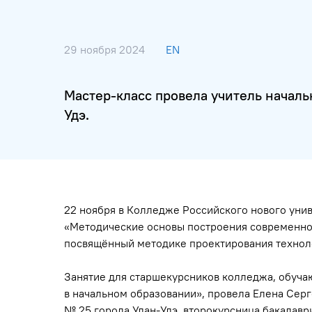
29 ноября 2024
EN
Мастер-класс провела учитель начал
Удэ.
22 ноября в Колледже Российского нового уни
«Методические основы построения современног
посвящённый методике проектирования техноло
Занятие для старшекурсников колледжа, обуча
в начальном образовании», провела Елена Сер
№ 25 города Улан-Удэ, второкурсница бакалавр