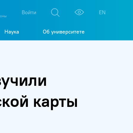
М
К
Войти
EN
фоны
Наука
Об университете
зучили
ской карты