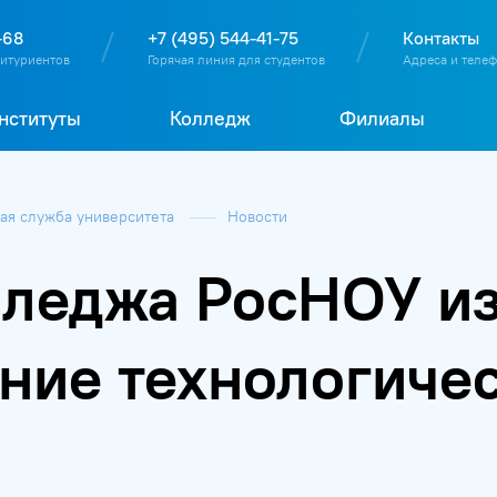
О
П
Д
Т
-68
+7 (495) 544-41-75
Контакты
битуриентов
Горячая линия для студентов
Адреса и теле
нституты
Колледж
Филиалы
я служба университета
Новости
лледжа РосНОУ и
ние технологиче