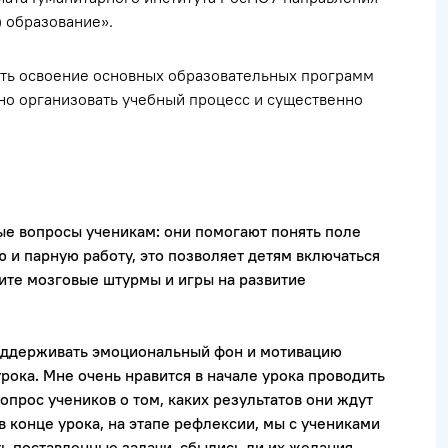
 образование».
рить освоение основных образовательных программ
тно организовать учебный процесс и существенно
е вопросы ученикам: они помогают понять поле
 и парную работу, это позволяет детям включаться
ите мозговые штурмы и игры на развитие
оддерживать эмоциональный фон и мотивацию
рока. Мне очень нравится в начале урока проводить
прос учеников о том, каких результатов они ждут
 в конце урока, на этапе рефлексии, мы с учениками
ь поставленные задачи, сбылись ли их желания.