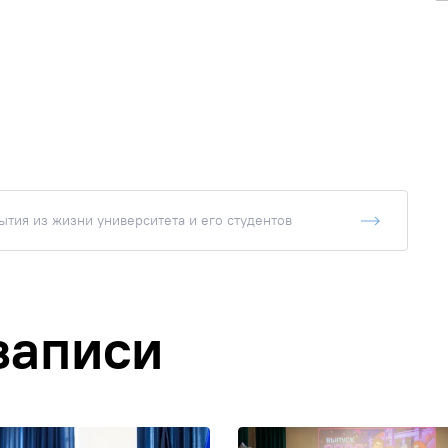
тия из жизни университета и его студентов
записи