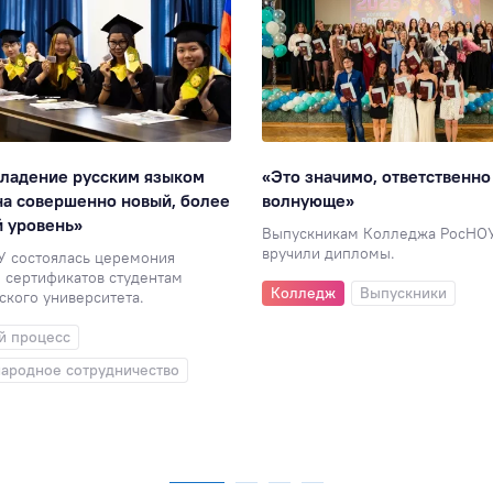
владение русским языком
«Это значимо, ответственно
а совершенно новый, более
волнующе»
 уровень»
Выпускникам Колледжа РосНО
вручили дипломы.
У состоялась церемония
 сертификатов студентам
Колледж
Выпускники
кого университета.
й процесс
ародное сотрудничество