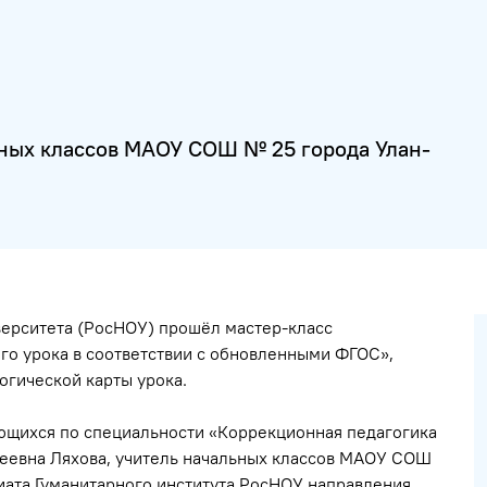
ьных классов МАОУ СОШ № 25 города Улан-
верситета (РосНОУ) прошёл мастер-класс
о урока в соответствии с обновленными ФГОС»,
гической карты урока.
ющихся по специальности «Коррекционная педагогика
геевна Ляхова, учитель начальных классов МАОУ СОШ
иата Гуманитарного института РосНОУ направления