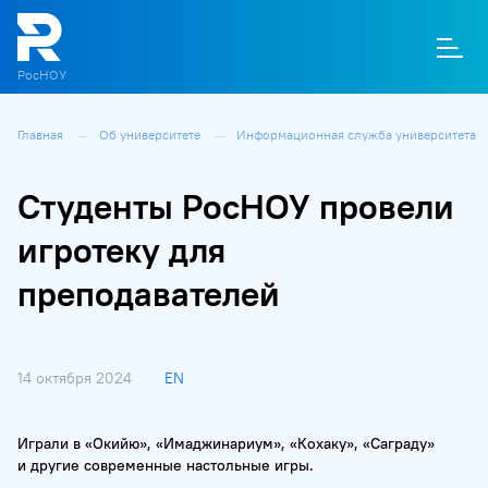
РосНОУ
Главная
Об университете
Информационная служба университета
О
П
Д
Т
М
К
Студенты РосНОУ провели
игротеку для
преподавателей
14 октября 2024
EN
Играли в «Окийю», «Имаджинариум», «Кохаку», «Саграду»
и другие современные настольные игры.