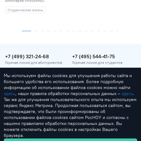
кинопарке «Москино».
Студенческая жизнь
+7 (499) 321-24-68
+7 (495) 544-41-75
Горячая линия для абитуриентов
Горячая линия для студентов
Мы используем файлы cookies для улучшения работы сайта и
vopros@rosnou.ru
большего удобства его использования. Более подробную
Горячая линия для абитуриентов
информацию об использовании файлов cookies можно найти
здесь
, наши правила обработки персональных данных –
здесь
.
Москва, улица Радио, 22
Так же для улучшения пользовательского опыта мы используем
Главный корпус
сервис Яндекс Метрика. Продолжая пользоваться сайтом, вы
подтверждаете, что были проинформированы об
использовании файлов cookies сайтом РосНОУ и согласны с
нашими правилами обработки персональных данных. Вы
можете отключить файлы cookies в настройках Вашего
браузера.
by Creonit