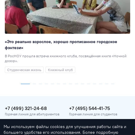
«Это реально взрослое, хорошо прописанное городское
фэнтези»
В РосНОУ прошла встреча книжного клуба, посвящённая книге «Ночной
дозор».
Студенческая жизнь
Книжный клуб
+7 (499) 321-24-68
+7 (495) 544-41-75
Горячая линия для абитуриентов
Горячая линия для студентов
Мы используем файлы cookies для улучшения работы сайта и
vopros@rosnou.ru
большего удобства его использования. Более подробную
Горячая линия для абитуриентов