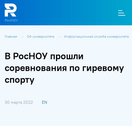
РосНОУ
Главная
Об университете
Информационная служба университета
О
П
Д
Т
М
К
В РосНОУ прошли
соревнования по гиревому
спорту
30 марта 2022
EN