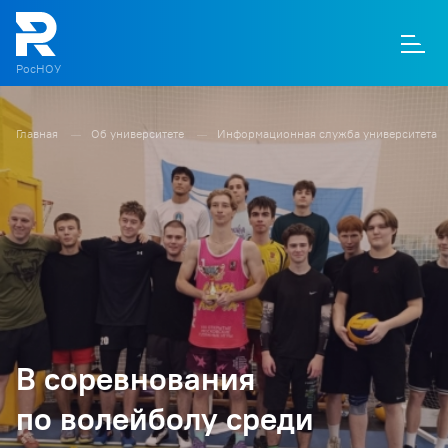
РосНОУ
Главная
Об университете
Информационная служба университета
О
П
Д
Т
М
К
В соревнования
по волейболу среди