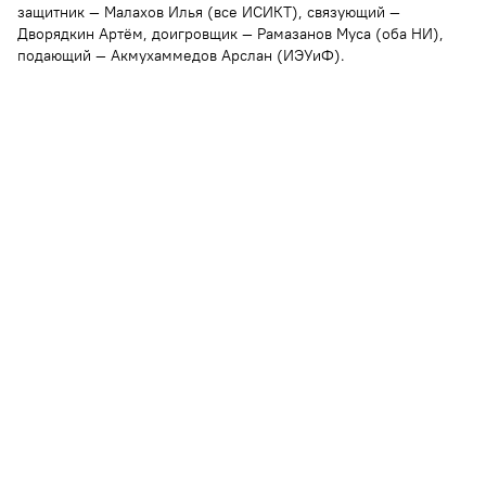
защитник — Малахов Илья (все ИСИКТ), связующий —
Дворядкин Артём, доигровщик — Рамазанов Муса (оба НИ),
подающий — Акмухаммедов Арслан (ИЭУиФ).