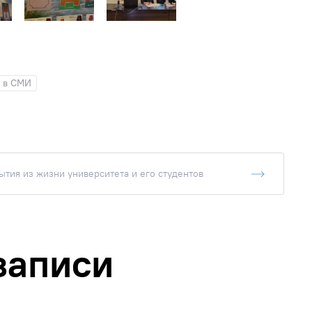
 в СМИ
тия из жизни университета и его студентов
записи