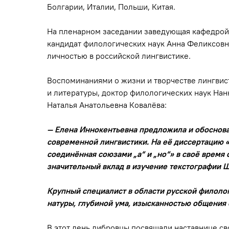
Болгарии, Италии, Польши, Китая.
На пленарном заседании заведующая кафедрой 
кандидат филологических наук Анна Феликсовна
личностью в российской лингвистике.
Воспоминаниями о жизни и творчестве лингвис
и литературы, доктор филологических наук Нан
Наталья Анатольевна Ковалёва:
— Елена Иннокентьевна предложила и обоснова
современной лингвистики. На её диссертацию 
соединённая союзами „а“ и „но“» в своё время
значительный вклад в изучение текстографии Ш
Крупный специалист в области русской филоло
натуры, глубиной ума, изысканностью общения
В этот день дибровцы посвящали наставнице св