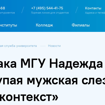
О
П
Д
Т
-68
+7 (495) 544-41-75
Контакты
битуриентов
Горячая линия для студентов
Адреса и теле
нституты
Колледж
Филиалы
я служба университета
Новости
ака МГУ Надежда
упая мужская сле
контекст»