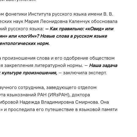
м фонетики Института русского языка имени В. В.
еских наук Мария Леонидовна Каленчук обосновала
ний русского языка:
— Как правильно: «кОвид» или
н» или «логИн»? Новые слова в русском языке
центологических норм
.
та произношения слова и его одобрение обществом
я закрепления литературной нормы. —
Наша задача
к культуре произношения,
— заключила эксперт.
научного сотрудника, заведующего отделом
та языкознаний РАН (ИЯзРАН), доктора
 Дибровой Надежда Владимировна Смирнова. Она
» и проследила его путешествие в языковой памяти