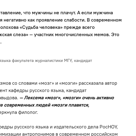
тавление, что мужчины не плачут. А если мужчина
ся негативно как проявление слабости. В современном
Шолохова «Судьба человека» прежде всего
ужская слеза» — участник многочисленных мемов. Это
.
языка факультета журналистики МГУ, кандидат
мов со словами «мозг» и «мозги» рассказала автор
ент кафедры русского языка, кандидат
авыдова.
— Лексема «мозг», «мозги» очень активно
те современных людей «мозги плавятся,
еркнула филолог.
федры русского языка и издательского дела РосНОУ,
нимизации антропонимов в современном российском