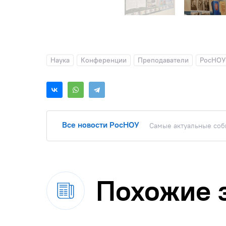
Наука
Конференции
Преподаватели
РосНОУ
Все новости РосНОУ
Самые актуальные собы
Похожие 