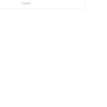
1 файл
Программа_конференци_итог_27_04_2023_1
389.7 Кб