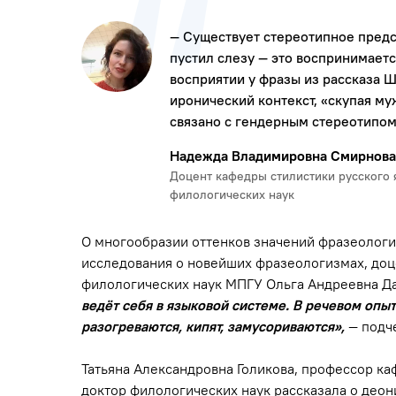
— Существует стереотипное предс
пустил слезу — это воспринимает
восприятии у фразы из рассказа 
иронический контекст, «скупая м
связано с гендерным стереотипом
Надежда Владимировна Смирнова
Доцент кафедры стилистики русского 
филологических наук
О многообразии оттенков значений фразеологиз
исследования о новейших фразеологизмах, доц
филологических наук МПГУ Ольга Андреевна Д
ведёт себя в языковой системе. В речевом опы
разогреваются, кипят, замусориваются»,
— подч
Татьяна Александровна Голикова, профессор ка
доктор филологических наук рассказала о део