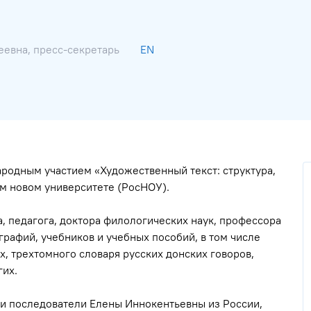
еевна, пресс-секретарь
EN
родным участием «Художественный текст: структура,
ом новом университете (РосНОУ).
, педагога, доктора филологических наук, профессора
рафий, учебников и учебных пособий, в том числе
х, трехтомного словаря русских донских говоров,
гих.
 и последователи Елены Иннокентьевны из России,