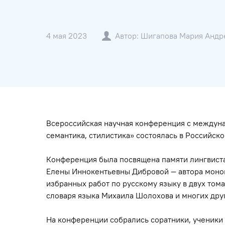
4 мая 2023
Автор: Шигапова Мария Андр
Всероссийская научная конференция с междуна
семантика, стилистика» состоялась в Российск
Конференция была посвящена памяти лингвиста
Елены Иннокентьевны Дибровой — автора моног
избранных работ по русскому языку в двух тома
словаря языка Михаила Шолохова и многих дру
На конференции собрались соратники, ученики