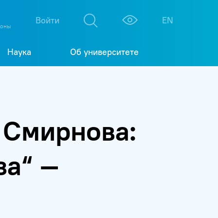
М
К
Войти
EN
фоны
Наука
Об университете
 Смирнова:
за“ —