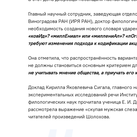
Главный научный сотрудник, заведующая отдело
Виноградова РАН (ИРЯ РАН), доктор филологич
необходимость создания нового словаря ударе
«ковИд»? «миллЕниал» или «миллениАл»? «лОги
требуют изменения подхода к кодификации ак
Она отметила, что распространённость вариан
не должны становиться основным критерием дл
не учитывать мнение общества, а приучать его 
Доклад Кирилла Яковлевича Сигала, главного 
экспериментальных исследований речи Институ
филологических наук прочитала ученица Е. И.
рассмотрела выражение «скупая мужская слеза
читателей произведений Шолохова.