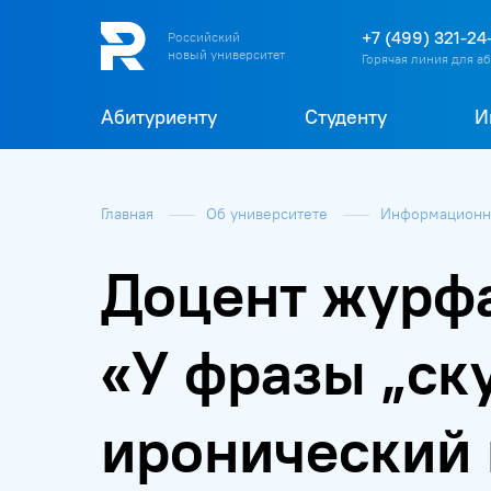
+7 (499) 321-24
Российский
новый университет
Горячая линия для а
Абитуриенту
Студенту
И
Главная
Об университете
Информационна
Доцент журф
«У фразы „ск
иронический 