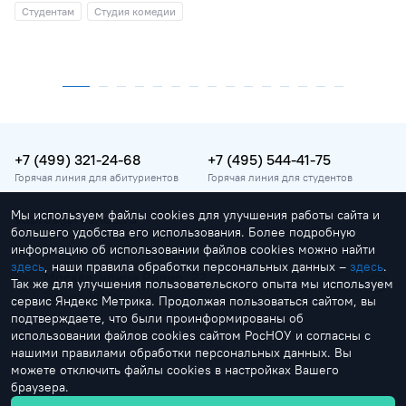
Студентам
Студия комедии
+7 (499) 321-24-68
+7 (495) 544-41-75
Горячая линия для абитуриентов
Горячая линия для студентов
Мы используем файлы cookies для улучшения работы сайта и
vopros@rosnou.ru
большего удобства его использования. Более подробную
Горячая линия для абитуриентов
информацию об использовании файлов cookies можно найти
здесь
, наши правила обработки персональных данных –
здесь
.
Москва, улица Радио, 22
Так же для улучшения пользовательского опыта мы используем
Главный корпус
сервис Яндекс Метрика. Продолжая пользоваться сайтом, вы
подтверждаете, что были проинформированы об
использовании файлов cookies сайтом РосНОУ и согласны с
нашими правилами обработки персональных данных. Вы
можете отключить файлы cookies в настройках Вашего
браузера.
by Creonit