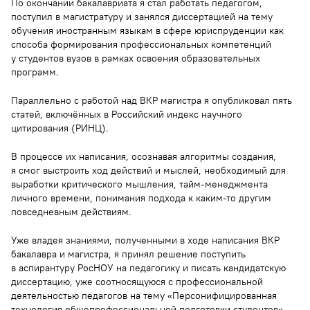
По окончании бакалавриата я стал работать педагогом,
поступил в магистратуру и занялся диссертацией на тему
обучения иностранным языкам в сфере юриспруденции как
способа формирования профессиональных компетенций
у студентов вузов в рамках освоения образовательных
программ.
Параллельно с работой над ВКР магистра я опубликовал пять
статей, включённых в Российский индекс научного
цитирования (РИНЦ).
В процессе их написания, осознавая алгоритмы создания,
я смог выстроить ход действий и мыслей, необходимый для
выработки критического мышления, тайм-менеджмента
личного времени, понимания подхода к каким-то другим
повседневным действиям.
Уже владея знаниями, полученными в ходе написания ВКР
бакалавра и магистра, я принял решение поступить
в аспирантуру РосНОУ на педагогику и писать кандидатскую
диссертацию, уже соотносящуюся с профессиональной
деятельностью педагогов на тему «Персонифицированная
технология общепрофессиональной подготовки студентов».