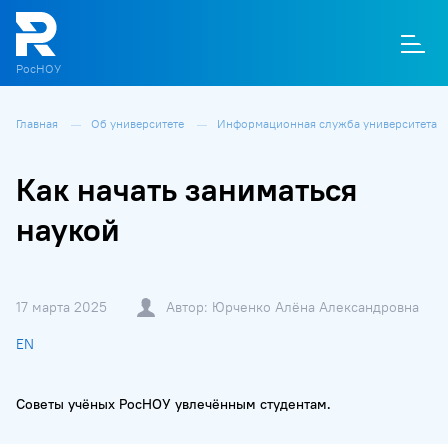
РосНОУ
Главная
Об университете
Информационная служба университета
О
П
Д
Т
М
К
Как начать заниматься
наукой
17 марта 2025
Автор: Юрченко Алёна Александровна
EN
Советы учёных РосНОУ увлечённым студентам.