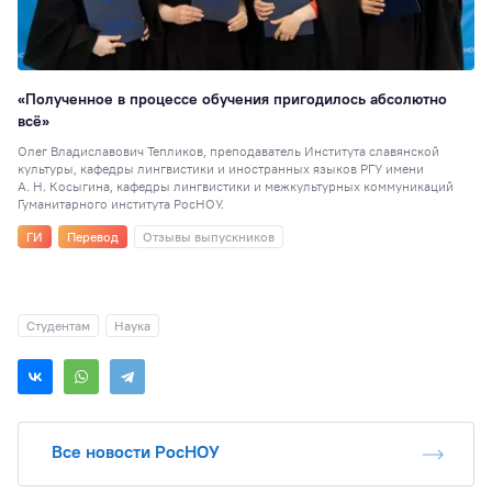
«Полученное в процессе обучения пригодилось абсолютно
всё»
Олег Владиславович Тепликов, преподаватель Института славянской
культуры, кафедры лингвистики и иностранных языков РГУ имени
А. Н. Косыгина, кафедры лингвистики и межкультурных коммуникаций
Гуманитарного института РосНОУ.
ГИ
Перевод
Отзывы выпускников
Студентам
Наука
Все новости РосНОУ