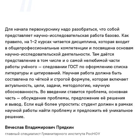
Был специалистом по физике плазмы,
радиоэлектронике и истории науки. Знал английский,
французский, немецкий и итальянский языки.
Для начала первокурснику надо разобраться, что собой
Иван Романович Геккер — потомок Леонарда Эйлера
представляет научно-исследовательская работа базово. Как
в восьмом колене. В 1983 году стал научным
правило, на 1‒2 курсах читается дисциплина, которая входит
секретарем Эйлеровского комитета АН СССР,
в общепрофессиональные компетенции и посвящена основам
занимался организацией юбилейных торжеств
научно-исследовательской деятельности. Там даётся
представление в том числе и о самой нелюбимой части
в Москве, Ленинграде, Берлине и Швейцарии.
работы учёного — следовании ГОСТ по оформлению списка
литературы и цитирований. Научная работа должна быть
Скончался 7 мая 1989 года, не успев защитить
составлена по чёткой и строгой формуле, которая включает
докторскую диссертацию по физике плазмы
актуальность, цели, задачи, методологию, научную
«Аномальное поглощение электромагнитных волн
обоснованность. Во введении ставится проблема, основная
часть — обсуждение проблемы, предложение её решения
в плазме».
и вывод. Если ещё более упростить: студент должен в рамках
научной работы найти проблему и предложить её уникальное
решение.
Вячеслав Владимирович Прядкин
главный специалист Гуманитарного института РосНОУ