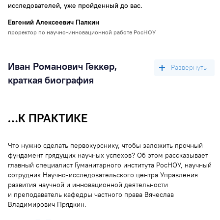
исследователей, уже пройденный до вас.
Евгений Алексеевич Палкин
проректор по научно-инновационной работе РосНОУ
Иван Романович Геккер,
краткая биография
…К ПРАКТИКЕ
Родился 4 марта 1927 года в Ленинграде, в семье
палеонтологов. С детства ездил с родителями
в научные экспедиции на поиски мамонтов. В школе
Что нужно сделать первокурснику, чтобы заложить прочный
он увлёкся физикой. В 1950 году окончил МЭИ и стал
фундамент грядущих научных успехов? Об этом рассказывает
инженером-физиком. Работал в Институте автоматики
главный специалист Гуманитарного института РосНОУ, научный
и телемеханики в Москве, в Институте общей физики
сотрудник Научно-исследовательского центра Управления
развития научной и инновационной деятельности
АН СССР, преподавал в МФТИ, читал курс «Физика
и преподаватель кафедры частного права Вячеслав
плазмы и контроль термоядерной реакции».
Владимирович Прядкин.