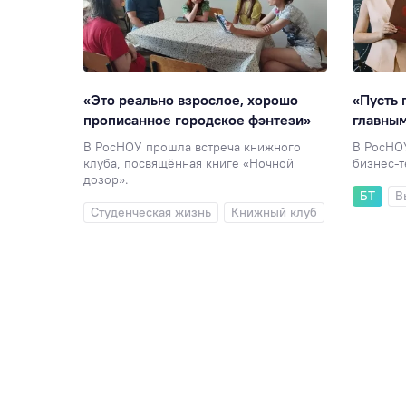
«Это реально взрослое, хорошо
«Пусть 
вать
прописанное городское фэнтези»
главны
В РосНОУ прошла встреча книжного
В РосНО
клуба, посвящённая книге «Ночной
бизнес-т
нижный
дозор».
БТ
В
Студенческая жизнь
Книжный клуб