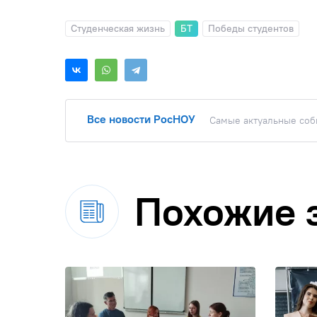
Студенческая жизнь
БТ
Победы студентов
Все новости РосНОУ
Самые актуальные собы
Похожие 