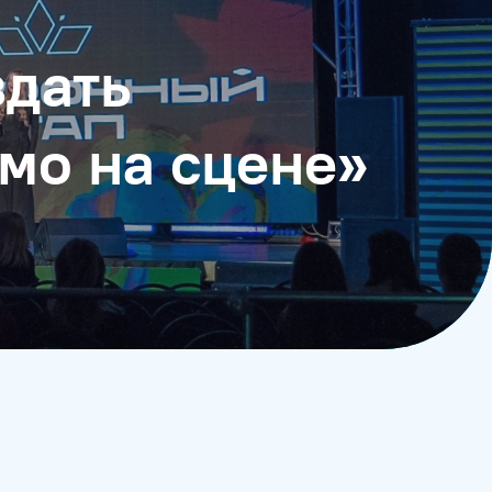
здать
мо на сцене»