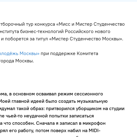
отборочный тур конкурса «Мисс и Мистер Студенчество
нститута бизнес-технологий Российского нового
и поборется за титул «Мистер Студенчество Москвы».
олодёжь Москвы»
при поддержке Комитета
города Москвы.
дома, в основном осваивал режим сессионного
 Моей главной идеей было создать музыкальную
идумал такой образ: притворился уборщиком на студии
ле чьей-то неудачной попытки записаться
а что способен. Сначала я записал в микрофон
рял его работу, потом поверх набил на MIDI-