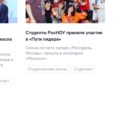
Студенты РосНОУ приняли участие
«Без дол
мысла
в «Пути лидера»
посмотр
Смена летнего лагеря «Молодёжь
Китайски
Москвы» прошла в кинопарке
на экскур
итута
«Москино».
мира и
Студенч
та
Студенческая жизнь
Студсовет
Междуна
порт
Экскурс