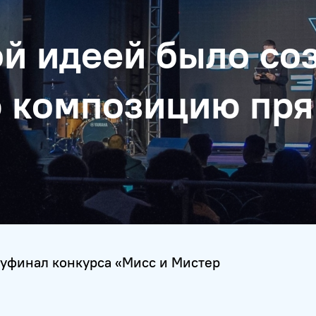
й идеей было со
 композицию пря
уфинал конкурса «Мисс и Мистер