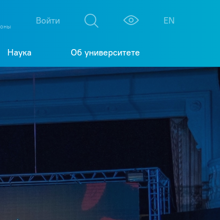
М
К
Войти
EN
фоны
Наука
Об университете