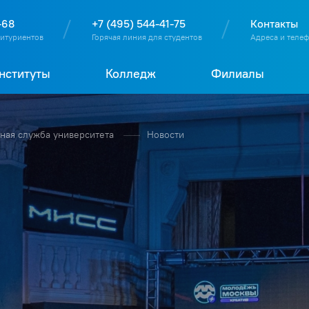
О
П
Д
Т
-68
+7 (495) 544-41-75
Контакты
битуриентов
Горячая линия для студентов
Адреса и теле
нституты
Колледж
Филиалы
ая служба университета
Новости