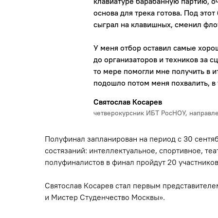
клавиатуре барабанную партию, о
основа для трека готова. Под этот
сыграл на клавишных, сменил флоу
У меня отбор оставил самые хорош
до организаторов и техников за с
то мере помогли мне получить в 
подошло потом меня похвалить, в 
Святослав Косарев
четверокурсник ИБТ РосНОУ, направле
Полуфинал запланирован на период с 30 сентябр
состязаний: интеллектуальное, спортивное, теа
полуфиналистов в финал пройдут 20 участников
Святослав Косарев стал первым представителе
и Мистер Студенчество Москвы».