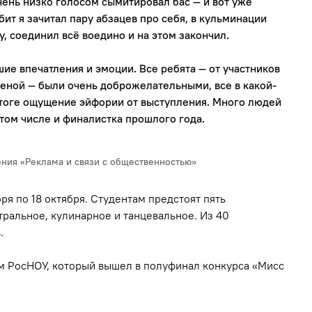
чень низко голосом сымитировал бас — и вот уже
 бит я зачитал пару абзацев про себя, в кульминации
, соединил всё воедино и на этом закончил.
ие впечатления и эмоции. Все ребята — от участников
ценой — были очень доброжелательными, все в какой-
итоге ощущение эйфории от выступления. Много людей
том числе и финалистка прошлого года.
ния «Реклама и связи с общественностью»
я по 18 октября. Студентам предстоят пять
тральное, кулинарное и танцевальное. Из 40
.
м РосНОУ, который вышел в полуфинал конкурса «Мисс