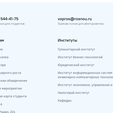
 544-41-75
vopros@rosnou.ru
ния для студентов
Горячая линия для абитуриентов
ам
Институты
ие
Гуманитарный институт
нопка
Институт бизнес-технологий
тора
Юридический институт
ьерного роста
Институт информационных систем
инженерно-компьютерных техноло
ские объединения
Институт экономики, управления 
е мероприятия
Налоговый институт
я карта студента
Кафедры
ка
Радио, 22»