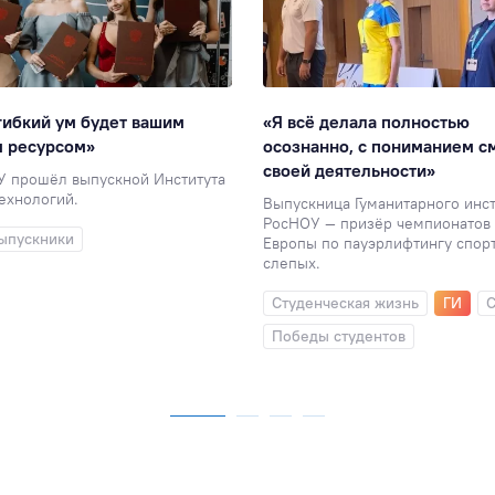
гибкий ум будет вашим
«Я всё делала полностью
м ресурсом»
осознанно, с пониманием с
своей деятельности»
У прошёл выпускной Института
ехнологий.
Выпускница Гуманитарного инст
РосНОУ — призёр чемпионатов 
ыпускники
Европы по пауэрлифтингу спор
слепых.
Студенческая жизнь
ГИ
С
Победы студентов