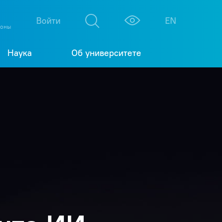
М
К
Войти
EN
фоны
Наука
Об университете