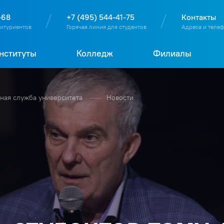
О
П
Д
Т
-68
+7 (495) 544-41-75
Контакты
битуриентов
Горячая линия для студентов
Адреса и теле
нституты
Колледж
Филиалы
ая служба университета
Новости