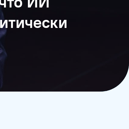
 что ИИ
ритически