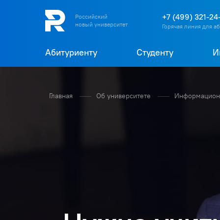
+7 (499) 321-24
Российский
новый университет
Горячая линия для а
Абитуриенту
Студенту
И
Главная
Об университете
Информационн