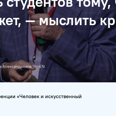
 студентов тому,
жет, — мыслить к
а Александровна
EN
ренции «Человек и искусственный