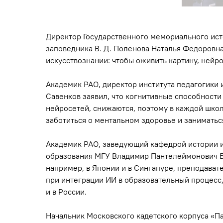
Директор Государственного мемориального ист
заповедника В. Д. Поленова Наталья Федоровн
искусствознании: чтобы оживить картину, нейро
Академик РАО, директор института педагогики
Савенков заявил, что когнитивные способност
нейросетей, снижаются, поэтому в каждой школ
заботиться о ментальном здоровье и заниматьс
Академик РАО, заведующий кафедрой истории и
образования МГУ Владимир Пантелеймонович Бор
например, в Японии и в Сингапуре, преподава
при интеграции ИИ в образовательный процесс,
и в России.
Начальник Московского кадетского корпуса «П