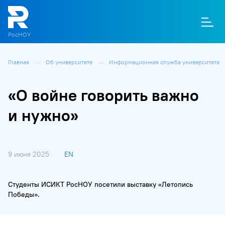
РосНОУ
Главная
Об университете
Информационная служба университета
О
П
Д
Т
М
К
«О войне говорить важно
и нужно»
9 июня 2025
EN
Студенты ИСИКТ РосНОУ посетили выставку «Летопись
Победы».