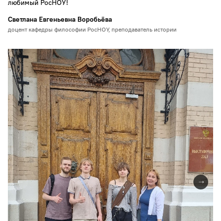
любимый РосНОУ!
Светлана Евгеньевна Воробьёва
доцент кафедры философии РосНОУ, преподаватель истории