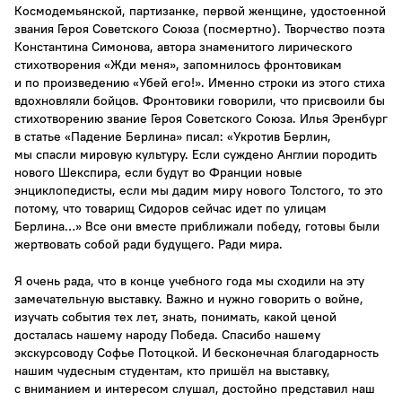
Космодемьянской, партизанке, первой женщине, удостоенной
звания Героя Советского Союза (посмертно). Творчество поэта
Константина Симонова, автора знаменитого лирического
стихотворения «Жди меня», запомнилось фронтовикам
и по произведению «Убей его!». Именно строки из этого стиха
вдохновляли бойцов. Фронтовики говорили, что присвоили бы
стихотворению звание Героя Советского Союза. Илья Эренбург
в статье «Падение Берлина» писал: «Укротив Берлин,
мы спасли мировую культуру. Если суждено Англии породить
нового Шекспира, если будут во Франции новые
энциклопедисты, если мы дадим миру нового Толстого, то это
потому, что товарищ Сидоров сейчас идет по улицам
Берлина…» Все они вместе приближали победу, готовы были
жертвовать собой ради будущего. Ради мира.
Я очень рада, что в конце учебного года мы сходили на эту
замечательную выставку. Важно и нужно говорить о войне,
изучать события тех лет, знать, понимать, какой ценой
досталась нашему народу Победа. Спасибо нашему
экскурсоводу Софье Потоцкой. И бесконечная благодарность
нашим чудесным студентам, кто пришёл на выставку,
с вниманием и интересом слушал, достойно представил наш