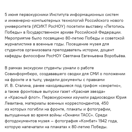
5 июня первокурсники Института информационных систем
и инженерно-компьютерных технологий Российского нового
университета (ИСИКТ РосНОУ) посетили выставку «Летопись
Победы» в Государственном архиве Российской Федерации.
Мероприятие было посвящено 80-летию Победы и советской
журналистике в военные годы. Посещение музея для
студентов организовала преподаватель истории, доцент
кафедры философии РосНОУ Светлана Евгеньевна Воробьёва.
В рамках экскурсии студенты узнали о работе
Совинформбюро, создававшего сводки для СМИ о положении
на фронте и в тылу, увидели документы с правками
И. В. Сталина, ранее находившиеся под грифом «секретно»,
а также фронтовые выпуски газет «Красная звезда»
и «Красный флот». Первокурсники изучили радиосводки Юрия
Левитана, материалы военных корреспондентов, 450
из которых погибли на фронте, плакаты и фотографии,
выпущенные во время войны «Окнами ТАСС». Среди
фотодокументов музея — фотография «Комбат» 1942 года,
которую напечатали на плакатах к 80-летию Победы.