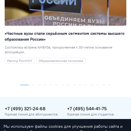
«Частные вузы стали серьёзным сегментом системы высшего
образования России»
Состоялась встреча АНВУЗа, приуроченная к 30-летию основания
ассоциации.
Ректор РосНОУ
Образовательная политика
+7 (499) 321-24-68
+7 (495) 544-41-75
Горячая линия для абитуриентов
Горячая линия для студентов
Мы используем файлы cookies для улучшения работы сайта и
vopros@rosnou.ru