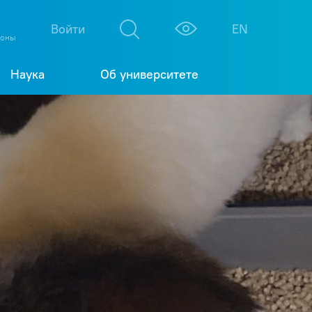
М
К
Войти
EN
фоны
Наука
Об университете