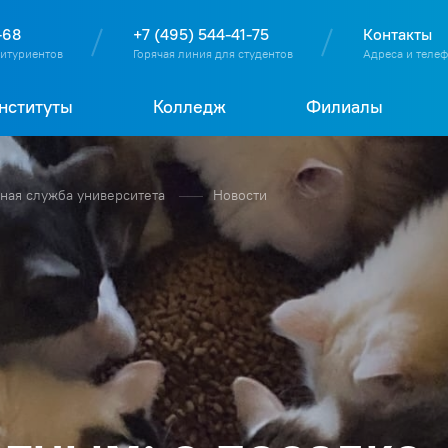
О
П
Д
Т
-68
+7 (495) 544-41-75
Контакты
битуриентов
Горячая линия для студентов
Адреса и теле
нституты
Колледж
Филиалы
ая служба университета
Новости