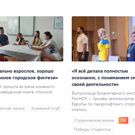
ально взрослое, хорошо
«Я всё делала полностью
нное городское фэнтези»
осознанно, с пониманием с
своей деятельности»
У прошла встреча книжного
освящённая книге «Ночной
Выпускница Гуманитарного инст
РосНОУ — призёр чемпионатов 
Европы по пауэрлифтингу спор
ческая жизнь
Книжный клуб
слепых.
Студенческая жизнь
ГИ
С
Победы студентов