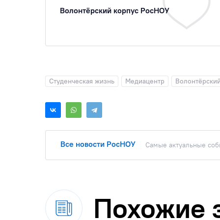
Волонтёрский корпус РосНОУ
Студенческая жизнь
Медиацентр
Волонтёрский
Все новости РосНОУ
Самые актуальные собы
Похожие 