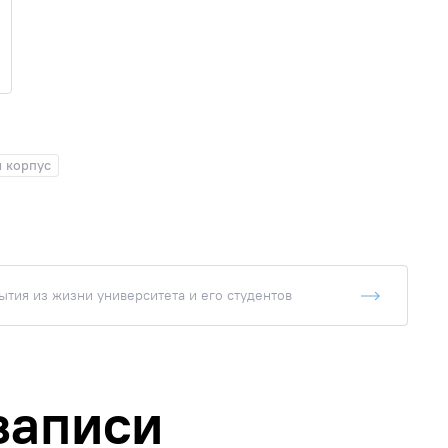
 корпус
тия из жизни университета и его студентов
записи