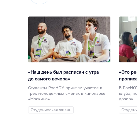
ое
«Наш день был расписан с утра
«Это ре
 о том,
до самого вечера»
прописа
Студенты РосНОУ приняли участие в
В РосНО
трёх молодёжных сменах в кинопарке
клуба, п
удили
«Москино».
дозор».
.
Студенческая жизнь
Студен
ый клуб