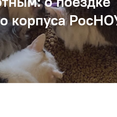
тным: о поездке
о корпуса РосНО