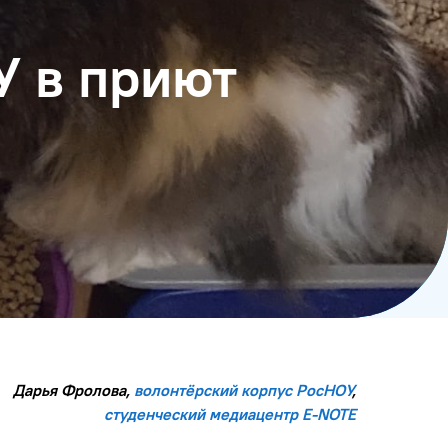
У в приют
Дарья Фролова,
волонтёрский корпус РосНОУ
,
студенческий медиацентр E-NOTE