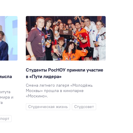
Студенты РосНОУ приняли участие
«Без дол
мысла
в «Пути лидера»
посмотр
Смена летнего лагеря «Молодёжь
Китайски
Москвы» прошла в кинопарке
на экскур
итута
«Москино».
мира и
Студенч
та
Студенческая жизнь
Студсовет
Междуна
порт
Экскурс