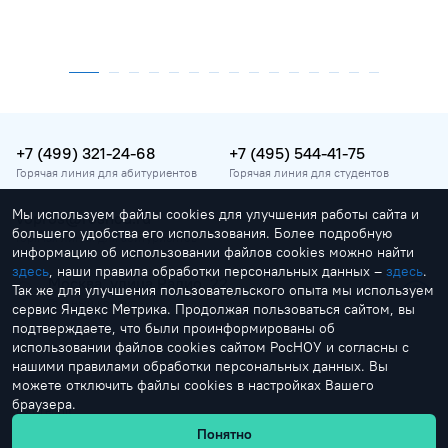
+7 (499) 321-24-68
+7 (495) 544-41-75
Горячая линия для абитуриентов
Горячая линия для студентов
Мы используем файлы cookies для улучшения работы сайта и
vopros@rosnou.ru
большего удобства его использования. Более подробную
Горячая линия для абитуриентов
информацию об использовании файлов cookies можно найти
здесь
, наши правила обработки персональных данных –
здесь
.
Москва, улица Радио, 22
Так же для улучшения пользовательского опыта мы используем
Главный корпус
сервис Яндекс Метрика. Продолжая пользоваться сайтом, вы
подтверждаете, что были проинформированы об
использовании файлов cookies сайтом РосНОУ и согласны с
нашими правилами обработки персональных данных. Вы
можете отключить файлы cookies в настройках Вашего
браузера.
by Creonit
Понятно
© 1991-2026 Российский новый университет