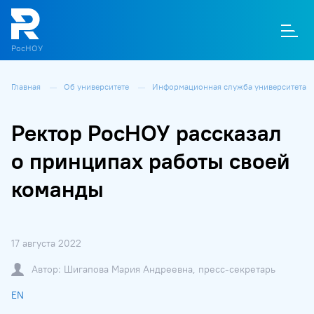
РосНОУ
Главная
Об университете
Информационная служба университета
О
П
Д
Т
М
К
Ректор РосНОУ рассказал
о принципах работы своей
команды
17 августа 2022
Автор: Шигапова Мария Андреевна, пресс-секретарь
EN