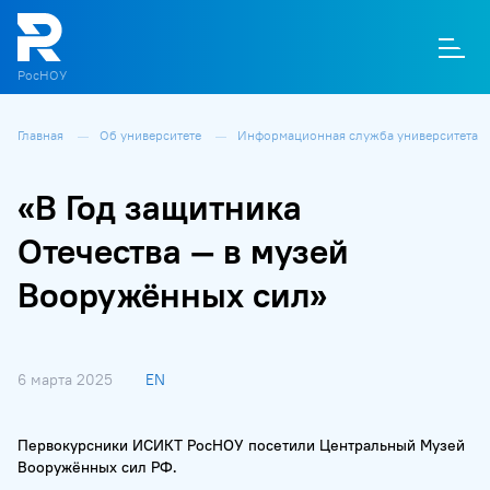
РосНОУ
Главная
Об университете
Информационная служба университета
О
П
Д
Т
М
К
«В Год защитника
Отечества — в музей
Вооружённых сил»
6 марта 2025
EN
Первокурсники ИСИКТ РосНОУ посетили Центральный Музей
Вооружённых сил РФ.