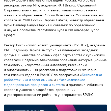
Работу форума возглавил президент Российского союза
ректоров, ректор МГУ, академик РАН Виктор Садовничий.
С приветствиями выступили заместитель министра науки
и высшего образования России Константин Могилевский, его
коллега из МИД России Сергей Рябков, министр образования
Кубы Вальтер Балуха Гарсия и советник по образованию
и науке Посольства Республики Куба в РФ Альберто Турро
Брефф.
Ректор Российского нового университета (РосНОУ), академик
РАО Владимир Зернов выступил на пленарном заседании
форума. В качестве основных сфер партнёрства с кубинскими
коллегами Владимир Алексеевич обозначил информационные
технологии, искусственный интеллект, инженерию
и биотехнологии. Он рассказал о подготовке инженерно-
технических кадров в РосНОУ по программам «
Беспилотная
робототехника и эргономика
» и «
Математическое
моделирование процессов и систем
» и пригласил кубинских
коллег к участию в разработке, дополнении
и усовершенствовании рейтинга университетов БРИКС.