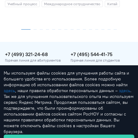
Учебный процесс
Международное сотрудничество
Китай
+7 (499) 321-24-68
+7 (495) 544-41-75
Горячая линия для абитуриентов
Горячая линия для студентов
Мы используем файлы cookies для улучшения работы сайта и
vopros@rosnou.ru
большего удобства его использования. Более подробную
Горячая линия для абитуриентов
информацию об использовании файлов cookies можно найти
здесь
, наши правила обработки персональных данных –
здесь
.
Москва, улица Радио, 22
Так же для улучшения пользовательского опыта мы используем
Главный корпус
сервис Яндекс Метрика. Продолжая пользоваться сайтом, вы
подтверждаете, что были проинформированы об
использовании файлов cookies сайтом РосНОУ и согласны с
нашими правилами обработки персональных данных. Вы
можете отключить файлы cookies в настройках Вашего
браузера.
by Creonit