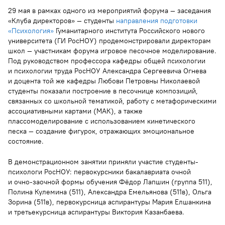
29 мая в рамках одного из мероприятий форума — заседания
«Клуба директоров» — студенты
направления подготовки
«Психология»
Гуманитарного института Российского нового
университета (ГИ РосНОУ) продемонстрировали директорам
школ — участникам форума игровое песочное моделирование.
Под руководством профессора кафедры общей психологии
и психологии труда РосНОУ Александра Сергеевича Огнева
и доцента той же кафедры Любови Петровны Николаевой
студенты показали построение в песочнице композиций,
связанных со школьной тематикой, работу с метафорическими
ассоциативными картами (МАК), а также
плассомоделирование с использованием кинетического
песка — создание фигурок, отражающих эмоциональное
состояние.
В демонстрационном занятии приняли участие студенты-
психологи РосНОУ: первокурсники бакалавриата очной
и очно-заочной формы обучения Фёдор Лапшин (группа 511),
Полина Кулемина (511), Александра Емельянова (511в), Ольга
Зорина (511в), первокурсница аспирантуры Мария Елшанкина
и третьекурсница аспирантуры Виктория Казанбаева.