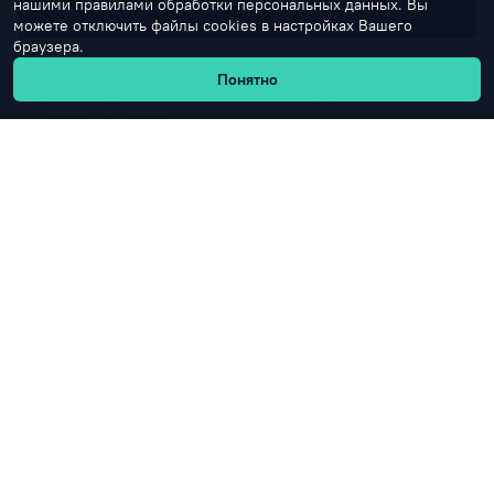
нашими правилами обработки персональных данных. Вы
можете отключить файлы cookies в настройках Вашего
браузера.
«Это отличный старт для построения карьеры в госструктурах»
Понятно
Студенты кафедры таможенного дела РосНОУ прошли практику в 7
таможенных органах РФ.
Учебный процесс
ИЭУиФ
Таможенное дело
Практика
+7 (499) 321-24-68
+7 (495) 544-41-75
Горячая линия для абитуриентов
Горячая линия для студентов
vopros@rosnou.ru
Горячая линия для абитуриентов
Москва, улица Радио, 22
Главный корпус