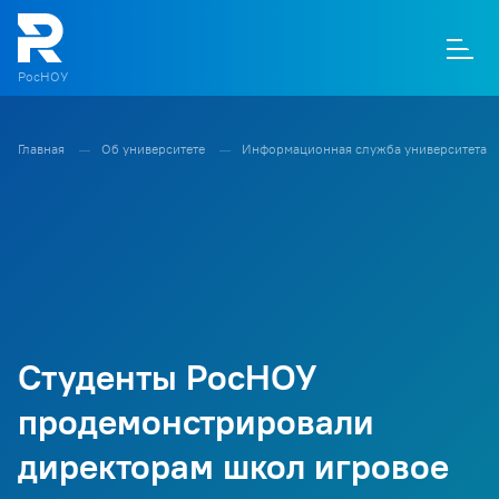
РосНОУ
Главная
Об университете
Информационная служба университета
О
П
Д
Т
М
К
Студенты РосНОУ
продемонстрировали
директорам школ игровое