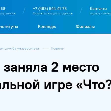
О
П
Д
Т
-68
+7 (495) 544-41-75
Контакты
битуриентов
Горячая линия для студентов
Адреса и теле
нституты
Колледж
Филиалы
я служба университета
Новости
заняла 2 место
льной игре «Что?