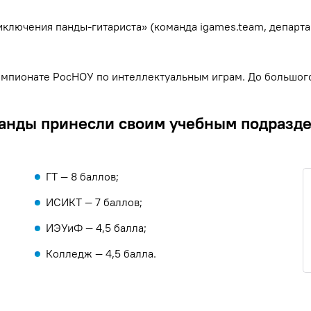
иключения панды-гитариста» (команда igames.team, департ
емпионате РосНОУ по интеллектуальным играм. До большого
оманды принесли своим учебным подразд
ГТ — 8 баллов;
ИСИКТ — 7 баллов;
ИЭУиФ — 4,5 балла;
Колледж — 4,5 балла.