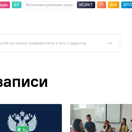
ледж
БТ
Интеллектуальные игры
ИСИКТ
ГТ
ЮИ
ИП
тия из жизни университета и его студентов
записи