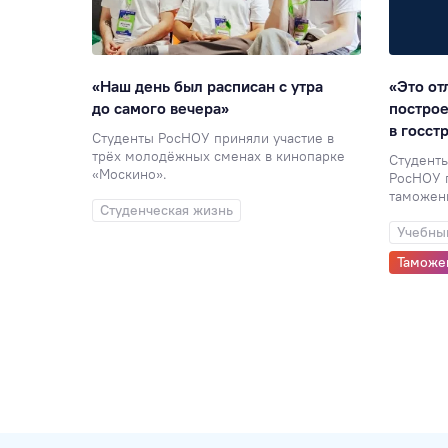
ые
«Наш день был расписан с утра
«Это от
 людей»
до самого вечера»
постро
в госст
удили
Студенты РосНОУ приняли участие в
трёх молодёжных сменах в кинопарке
Студент
«Москино».
РосНОУ п
ый клуб
таможен
Студенческая жизнь
Учебны
Таможе