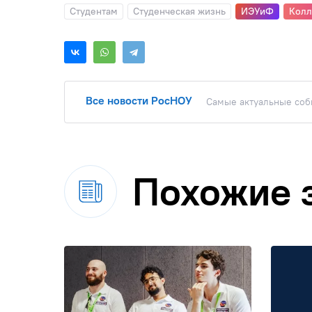
Студентам
Студенческая жизнь
ИЭУиФ
Кол
Все новости РосНОУ
Самые актуальные собы
Похожие 