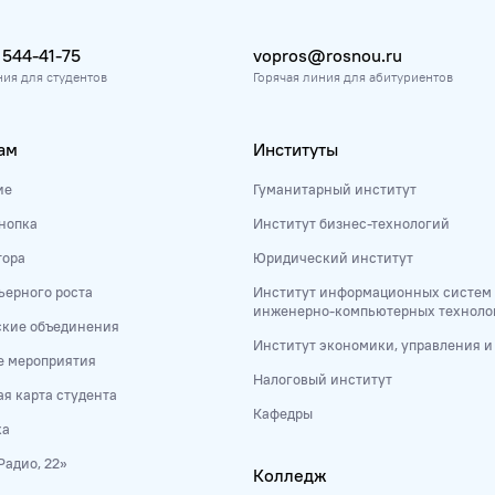
 544-41-75
vopros@rosnou.ru
ния для студентов
Горячая линия для абитуриентов
ам
Институты
ие
Гуманитарный институт
нопка
Институт бизнес-технологий
тора
Юридический институт
ьерного роста
Институт информационных систем
инженерно-компьютерных техноло
ские объединения
Институт экономики, управления 
е мероприятия
Налоговый институт
я карта студента
Кафедры
ка
Радио, 22»
Колледж