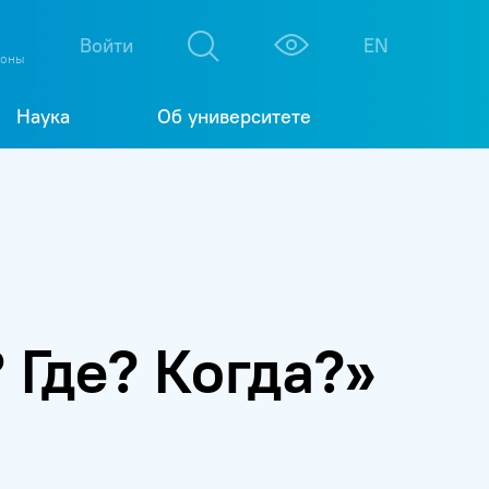
М
К
Войти
EN
фоны
Наука
Об университете
 Где? Когда?»