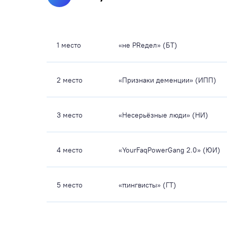
1 место
«не PRедел» (БТ)
2 место
«Признаки деменции» (ИПП)
3 место
«Несерьёзные люди» (НИ)
4 место
«YourFaqPowerGang 2.0» (ЮИ)
5 место
«πингвисты» (ГТ)