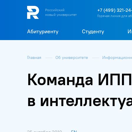
+7 (499) 321-24
Российский
новый университет
Горячая линия для а
Абитуриенту
Студенту
И
Главная
Об университете
Информационна
Команда ИПП 
в интеллектуа