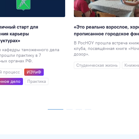
личный старт для
«Это реально взрослое, хо
ения карьеры
прописанное городское фэн
руктурах»
В РосНОУ прошла встреча книж
клуба, посвящённая книге «Но
ы кафедры таможенного дела
дозор».
рошли практику в 7
ных органах РФ.
Студенческая жизнь
Книжн
й процесс
ИЭУиФ
нное дело
Практика