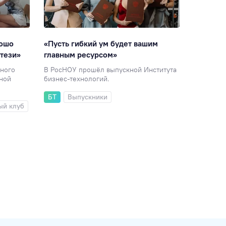
рошо
«Пусть гибкий ум будет вашим
«Нет ни 
тези»
главным ресурсом»
не были
экономи
ного
В РосНОУ прошёл выпускной Института
чной
бизнес-технологий.
В Инстит
финансов
БТ
Выпускники
дипломов
ый клуб
ИЭУиФ