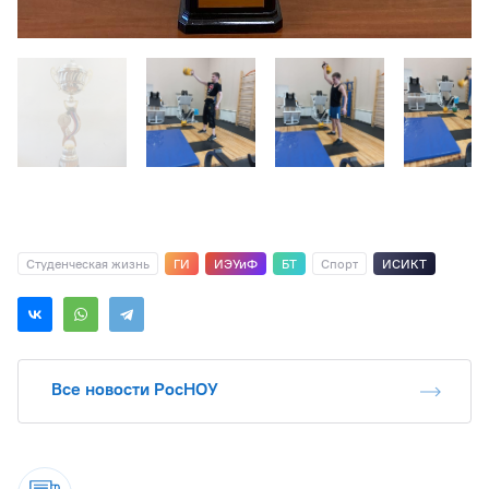
Студенческая жизнь
ГИ
ИЭУиФ
БТ
Спорт
ИСИКТ
Все новости РосНОУ