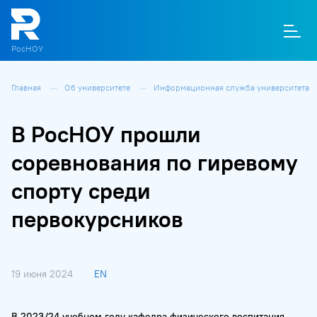
РосНОУ
Главная
Об университете
Информационная служба университета
О
П
Д
Т
М
К
В РосНОУ прошли
соревнования по гиревому
спорту среди
первокурсников
19 июня 2024
EN
В 2023/24 учебном году кафедра физического воспитания