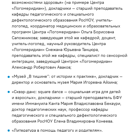
возможностями здоровья» (на примере Центра
«Логомеридиан»), докладчики — старший преподаватель
кафедры педагогического и специального
дефектологического образования РосНОУ, учитель-
логопед, координатор медицинских и образовательных
программ Центра «Логомеридиан» Ольга Борисовна
Сапожникова; заведующая этой же кафедрой, доцент,
учитель-логопед, научный руководитель Центра
«Логомеридиан» Снежана Юрьевна Танцюра,
преподаватель этой же кафедры, специалист по сенсорной
интеграции, заведующий Центром «Логомеридиан»
Александр Робертович Аваков;
«Музей „В тишине“: от истории к практике», докладчик —
директор и основатель музея Мария Игоревна Айзина;
«Сквэр-данс: square dance — социальная игра для детей
и взрослых», докладчики — старший преподаватель БФУ
имени Иммануила Канта Мария Владиславовна Бекаури,
доктор педагогических наук, профессор кафедры
педагогического и специального дефектологического
образования РосНОУ Елена Владимировна Конеева.
«Литература в помощь педагогу и родителям»,