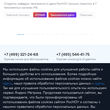
Студенты кафедры таможенного дела РосНОУ прошли практику в 7
таможенных органах РФ.
Учебный процесс
ИЭУиФ
Таможенное дело
Практика
+7 (499) 321-24-68
+7 (495) 544-41-75
Горячая линия для абитуриентов
Горячая линия для студентов
Мы используем файлы cookies для улучшения работы сайта и
vopros@rosnou.ru
большего удобства его использования. Более подробную
Горячая линия для абитуриентов
информацию об использовании файлов cookies можно найти
здесь
, наши правила обработки персональных данных –
здесь
.
Москва, улица Радио, 22
Так же для улучшения пользовательского опыта мы используем
Главный корпус
сервис Яндекс Метрика. Продолжая пользоваться сайтом, вы
подтверждаете, что были проинформированы об
использовании файлов cookies сайтом РосНОУ и согласны с
нашими правилами обработки персональных данных. Вы