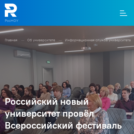
РосНОУ
Главная
Об университете
Информационная служба университета
О
П
Д
Т
М
К
Российский новый
университет провёл
Всероссийский фестиваль